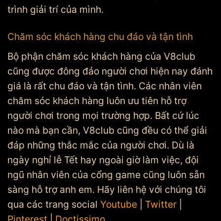
trình giải trí của mình.
Chăm sóc khách hàng chu đáo và tận tình
Bộ phận chăm sóc khách hàng của V8club
cũng được đông đảo người chơi hiện nay đánh
giá là rất chu đáo và tận tình.
Các nhân viên
chăm sóc khách hàng luôn ưu tiên hỗ trợ
người chơi trong mọi trường hợp. Bất cứ lúc
nào mà bạn cần, V8club cũng đều có thể giải
đáp những thắc mắc của người chơi.
Dù là
ngày nghỉ lễ Tết hay ngoài giờ làm việc, đội
ngũ nhân viên của cổng game cũng luôn sẵn
sàng hỗ trợ anh em. Hãy liên hệ với chúng tôi
qua các trang social
Youtube
|
Twitter
|
Pinterest
|
Doctissimo