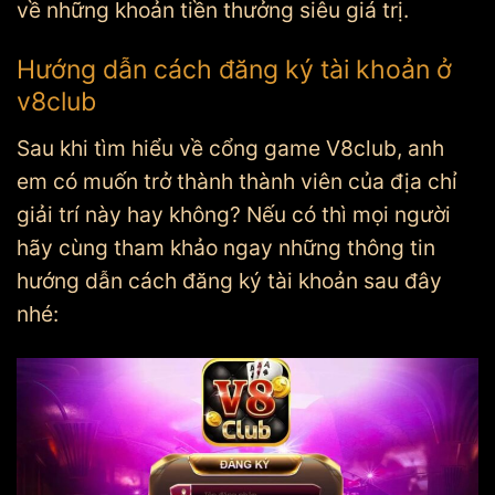
về những khoản tiền thưởng siêu giá trị.
Hướng dẫn cách đăng ký tài khoản ở
v8club
Sau khi tìm hiểu về cổng game V8club, anh
em có muốn trở thành thành viên của địa chỉ
giải trí này hay không? Nếu có thì mọi người
hãy cùng tham khảo ngay những thông tin
hướng dẫn cách đăng ký tài khoản sau đây
nhé: