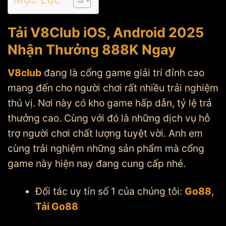
Tải V8Club iOS, Android 2025
Nhận Thưởng 888K Ngay
V8club
đang là cổng game giải trí đỉnh cao
mang đến cho người chơi rất nhiều trải nghiệm
thú vị. Nơi này có kho game hấp dẫn, tỷ lệ trả
thưởng cao. Cùng với đó là những dịch vụ hỗ
trợ người chơi chất lượng tuyệt vời. Anh em
cùng trải nghiệm những sản phẩm mà cổng
game này hiện nay đang cung cấp nhé.
Đối tác uy tín số 1 của chúng tôi:
Go88
,
Tải Go88