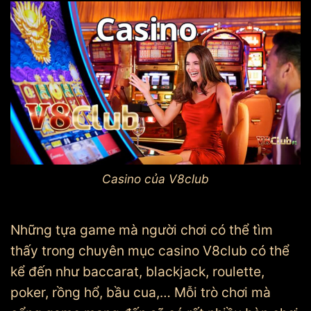
Casino của V8club
Những tựa game mà người chơi có thể tìm
thấy trong chuyên mục casino V8club có thể
kể đến như baccarat, blackjack, roulette,
poker, rồng hổ, bầu cua,…
Mỗi trò chơi mà