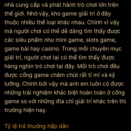
nhà cung cấp và phát hành trò chơi lớn trên
thế giới.
Nhờ vậy, kho game giải trí ở đây
thuộc nhiều thể loại khác nhau.
Chính vì vậy
mà người chơi có thể dễ dàng tìm thấy được
các siêu phẩm như mini game, slots game,
game bài hay casino.
Trong mỗi chuyên mục
giải trí, người chơi lại có thể tìm thấy được
hàng nghìn trò chơi tại đây. Mỗi trò chơi đều
được cổng game chăm chút rất tỉ mỉ và kỹ
lưỡng.
Chính bởi vậy mà anh em luôn có được
những trải nghiệm khác biệt hoàn toàn ở cổng
game so với những địa chỉ giải trí khác trên thị
trường hiện nay.
Tỷ lệ trả thưởng hấp dẫn