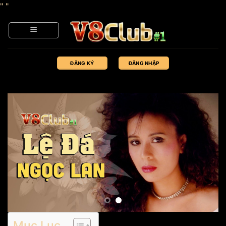
Bỏ
"
"
qua
nội
dung
ĐĂNG KÝ
ĐĂNG NHẬP
Mục Lục