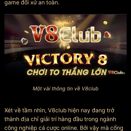
game đối xử an toàn.
Một vài thông tin về V8club
Xét về tầm nhìn, V8club hiện nay đang trở
thành địa chỉ giải trí hàng đầu trong ngành
công nghiệp cá cược online. Bởi vậy mà cổng