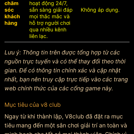
chăm
hoạt động 24/7,
sóc
sẵn sàng giải đáp
Không áp dụng.
khách
mọi thắc mắc và
hàng
hỗ trợ người chơi
qua nhiều kênh
liên lạc.
Lưu ý: Thông tin trên được tổng hợp từ các
nguồn trực tuyến và có thể thay đổi theo thời
gian. Để có thông tin chính xác và cập nhật
nhất, bạn nên truy cập trực tiếp vào các trang
web chính thức của các cổng game này.
Mục tiêu của v8 club
Ngay từ khi thành lập, V8club đã đặt ra mục
tiêu mang đến một sân chơi giải trí an toàn và