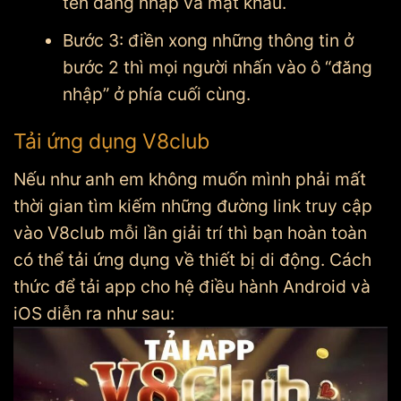
tên đăng nhập và mật khẩu.
Bước 3: điền xong những thông tin ở
bước 2 thì mọi người nhấn vào ô “đăng
nhập” ở phía cuối cùng.
Tải ứng dụng V8club
Nếu như anh em không muốn mình phải mất
thời gian tìm kiếm những đường link truy cập
vào V8club mỗi lần giải trí thì bạn hoàn toàn
có thể tải ứng dụng về thiết bị di động. Cách
thức để tải app cho hệ điều hành Android và
iOS diễn ra như sau: