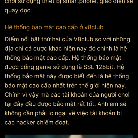
chơi sử dụng thiết bị smartphone, giao diện sẽ
quay dọc.
Hệ thống bảo mật cao cấp ở v8club
Điểm nổi bật thứ hai của V8club so với những
địa chỉ cá cược khác hiện nay đó chính là hệ
thống bảo mật cao cấp. Hệ thống bảo mật
được cổng game sử dụng là SSL 128bit. Hệ
thống bảo mật này được biết đến là hệ thống
bảo mật cao cấp nhất trên thế giới hiện nay.
Chính vì vậy mà các tài khoản của người chơi
tại đây đều được bảo mật rất tốt. Anh em sẽ
không cần phải lo ngại về việc tài khoản bị
các hacker chiếm đoạt.