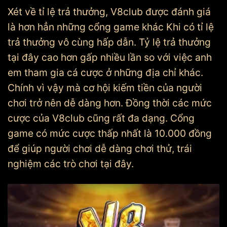
Xét về tỉ lệ trả thưởng, V8club được đánh giá
là hơn hẳn những cổng game khác Khi có tỉ lệ
trả thưởng vô cùng hấp dẫn. Tỷ lệ trả thưởng
tại đây cao hơn gấp nhiều lần so với việc anh
em tham gia cá cược ở những địa chỉ khác.
Chính vì vậy mà cơ hội kiếm tiền của người
chơi trở nên dễ dàng hơn. Đồng thời các mức
cược của V8club cũng rất đa dạng. Cổng
game có mức cược thấp nhất là 10.000 đồng
để giúp người chơi dễ dàng chơi thử, trái
nghiệm các trò chơi tại đây.