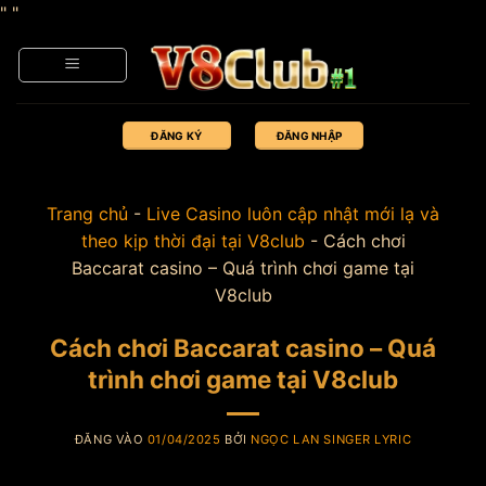
Bỏ
"
"
qua
nội
dung
ĐĂNG KÝ
ĐĂNG NHẬP
Trang chủ
-
Live Casino luôn cập nhật mới lạ và
theo kịp thời đại tại V8club
-
Cách chơi
Baccarat casino – Quá trình chơi game tại
V8club
Cách chơi Baccarat casino – Quá
trình chơi game tại V8club
ĐĂNG VÀO
01/04/2025
BỞI
NGỌC LAN SINGER LYRIC