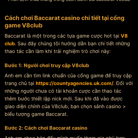
Cách chơi Baccarat casino chi tiết tại cổng
game V8club
Baccarat là một trong các tựa game cược hot tại
V8
club
. Sau đây chúng tôi hướng dẫn bạn chi tiết những
thao tác cần làm khi trải nghiệm trò chơi này:
Bước 1: Người chơi truy cập V8club
Anh em cần tìm link chuẩn của cổng game để truy cập
trang chủ tại
https://countyagencies.uk.com/
. Đối với
những người chưa có tài khoản cược cần thao tác
thêm bước thiết lập nick mới. Sau khi đã vào được
giao diện chính của V8club, bạn chọn sảnh casino >
biểu tượng game Baccarat.
Bước 2: Cách chơi Baccarat casino