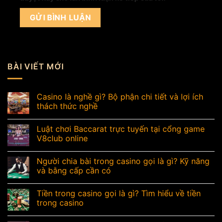
BÀI VIẾT MỚI
Casino là nghề gì? Bộ phận chi tiết và lợi ích
thách thức nghề
Luật chơi Baccarat trực tuyến tại cổng game
V8club online
Người chia bài trong casino gọi là gì? Kỹ năng
và bằng cấp cần có
Tiền trong casino gọi là gì? Tìm hiểu về tiền
trong casino