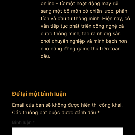
online – từ một hoạt động may rủi
sang một bộ môn có chiến lược, phân
tích và đầu tư thông minh. Hiện nay, cô
vẫn tiếp tục phát triển công nghệ cá
cược thông minh, tạo ra những sân
chơi chuyên nghiệp và minh bạch hơn
cho cộng đồng game thủ trên toàn
cầu.
Để lại một bình luận
Email của bạn sẽ không được hiển thị công khai.
Các trường bắt buộc được đánh dấu
*
Bình luận
*