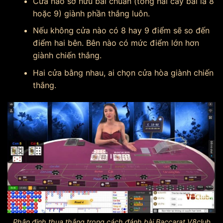
Cửa nào sở hữu bài chuẩn (tổng hai cây bài là 8
hoặc 9) giành phần thắng luôn.
Nếu không cửa nào có 8 hay 9 điểm sẽ so đến
điểm hai bên. Bên nào có mức điểm lớn hơn
giành chiến thắng.
Hai cửa bằng nhau, ai chọn cửa hòa giành chiến
thắng.
Phân định thua thắng trong cách đánh bài Baccarat V8club