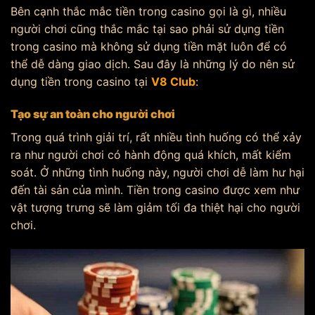
Bên cạnh thắc mắc tiền trong casino gọi là gì, nhiều
người chơi cũng thắc mắc tại sao phải sử dụng tiền
trong casino mà không sử dụng tiền mặt luôn để có
thể dễ dàng giao dịch. Sau đây là những lý do nên sử
dụng tiền trong casino tại
V8 Club
:
Tạo sự an toàn cho người chơi
Trong quá trình giải trí, rất nhiều tình huống có thể xảy
ra như người chơi có hành động quá khích, mất kiểm
soát. Ở những tình huống này, người chơi dễ làm hư hại
đến tài sản của mình. Tiền trong casino được xem như
vật tượng trưng sẽ làm giảm tối đa thiệt hại cho người
chơi.