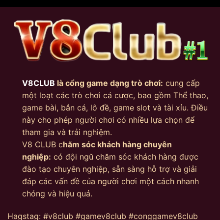
V8CLUB
là cổng game dạng trò chơi:
cung cấp
một loạt các trò chơi cá cược, bao gồm Thể thao,
game bài, bắn cá, lô đề, game slot và tài xỉu. Điều
này cho phép người chơi có nhiều lựa chọn để
tham gia và trải nghiệm.
V8 CLUB c
hăm sóc khách hàng chuyên
nghiệp:
có đội ngũ chăm sóc khách hàng được
đào tạo chuyên nghiệp, sẵn sàng hỗ trợ và giải
đáp các vấn đề của người chơi một cách nhanh
chóng và hiệu quả.
Hagstag: #v8club #gamev8club #conggamev8club