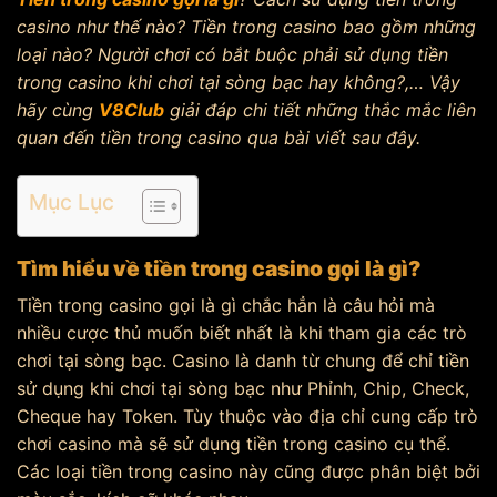
casino như thế nào? Tiền trong casino bao gồm những
loại nào? Người chơi có bắt buộc phải sử dụng tiền
trong casino khi chơi tại sòng bạc hay không?,… Vậy
hãy cùng
V8Club
giải đáp chi tiết những thắc mắc liên
quan đến tiền trong casino qua bài viết sau đây.
Mục Lục
Tìm hiểu về tiền trong casino gọi là gì?
Tiền trong casino gọi là gì chắc hẳn là câu hỏi mà
nhiều cược thủ muốn biết nhất là khi tham gia các trò
chơi tại sòng bạc. Casino là danh từ chung để chỉ tiền
sử dụng khi chơi tại sòng bạc như Phỉnh, Chip, Check,
Cheque hay Token. Tùy thuộc vào địa chỉ cung cấp trò
chơi casino mà sẽ sử dụng tiền trong casino cụ thể.
Các loại tiền trong casino này cũng được phân biệt bởi