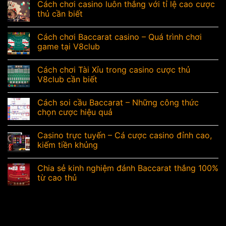
Cách chơi casino luôn thắng với tỉ lệ cao cược
thủ cần biết
Cách chơi Baccarat casino – Quá trình chơi
game tại V8club
Cách chơi Tài Xỉu trong casino cược thủ
V8club cần biết
Cách soi cầu Baccarat – Những công thức
chọn cược hiệu quả
Casino trực tuyến – Cá cược casino đỉnh cao,
kiếm tiền khủng
Chia sẻ kinh nghiệm đánh Baccarat thắng 100%
từ cao thủ