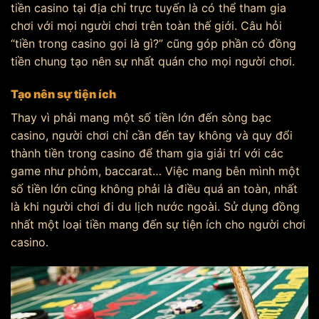
tiền casino tại địa chỉ trực tuyến là có thể tham gia
chơi với mọi người chơi trên toàn thế giới. Câu hỏi
“tiền trong casino gọi là gì?” cũng góp phần có đồng
tiền chung tạo nên sự nhất quán cho mọi người chơi.
Tạo nên sự tiện ích
Thay vì phải mang một số tiền lớn đến sòng bạc
casino, người chơi chỉ cần đến tay không và quy đổi
thành tiền trong casino để tham gia giải trí với các
game như phỏm, baccarat… Việc mang bên mình một
số tiền lớn cũng không phải là điều quá an toàn, nhất
là khi người chơi đi du lịch nước ngoài. Sử dụng đồng
nhất một loại tiền mang đến sự tiện ích cho người chơi
casino.