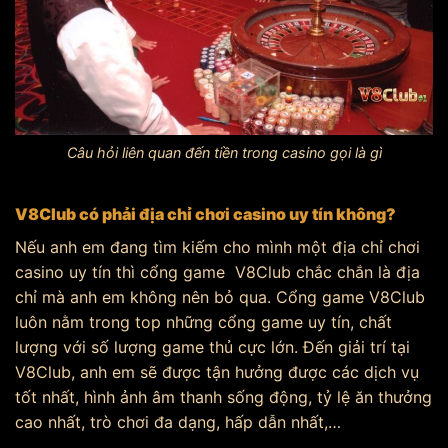
Câu hỏi liên quan đến tiền trong casino gọi là gì
V8Club có phải địa chỉ chơi casino uy tín không?
Nếu anh em đang tìm kiếm cho mình một địa chỉ chơi
casino uy tín thì cổng game V8Club chắc chắn là địa
chỉ mà anh em không nên bỏ qua. Cổng game V8Club
luôn nằm trong top những cổng game uy tín, chất
lượng với số lượng game thủ cực lớn. Đến giải trí tại
V8Club, anh em sẽ được tận hưởng được các dịch vụ
tốt nhất, hình ảnh âm thanh sống động, tỷ lệ ăn thưởng
cao nhất, trò chơi đa dạng, hấp dẫn nhất,…