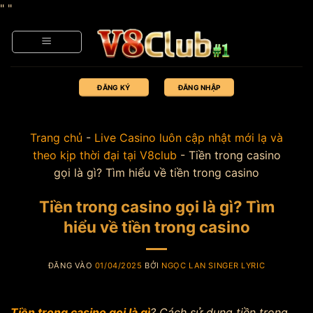
Bỏ
"
"
qua
nội
dung
ĐĂNG KÝ
ĐĂNG NHẬP
Trang chủ
-
Live Casino luôn cập nhật mới lạ và
theo kịp thời đại tại V8club
-
Tiền trong casino
gọi là gì? Tìm hiểu về tiền trong casino
Tiền trong casino gọi là gì? Tìm
hiểu về tiền trong casino
ĐĂNG VÀO
01/04/2025
BỞI
NGỌC LAN SINGER LYRIC
Tiền trong casino gọi là gì
? Cách sử dụng tiền trong