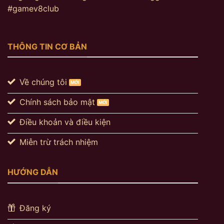
#gamev8club
THÔNG TIN CƠ BẢN
Về chúng tôi
Chính sách bảo mật
Điều khoản và điều kiện
Miễn trừ trách nhiệm
HƯỚNG DẪN
Đăng ký