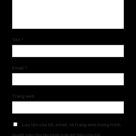
Tên
*
Email
*
Trang web
Lưu tên của tôi, email, và trang web trong trình
duyệt này cho lần bình luận kế tiếp của tôi.