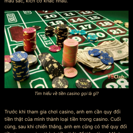
màu sắc, kích cỡ khác nhau.
Tìm hiểu về tiền casino gọi là gì?
Trước khi tham gia chơi casino, anh em cần quy đổi
tiền thật của mình thành loại tiền trong casino. Cuối
cùng, sau khi chiến thắng, anh em cũng có thể quy đổi