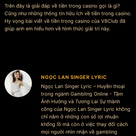
Trên đây là giải đáp về tiền trong casino gọi là gì?
Cũng như những thông tin hữu ích về tiền trong casino.
Hy vọng bài viết về tiền trong casino của V8Club đã
giúp anh em hiểu hơn về hình thức giải trí này.
NGỌC LAN SINGER LYRIC
Ngọc Lan Singer Lyric – Huyền thoại
trong ngành Gambling Online - Tầm
Ảnh Hưởng và Tương Lai Sự thành
công của Ngọc Lan Singer Lyric không
chỉ nằm ở những con số lợi nhuận
khổng lồ mà còn ở việc thay đổi cách
mọi người nhìn nhận về gambling